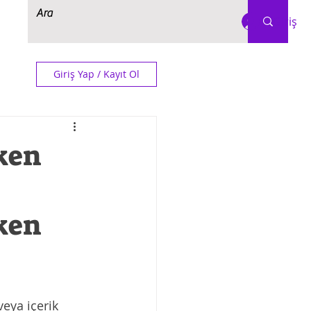
Giriş
Giriş Yap / Kayıt Ol
ken
ken 
eya içerik 