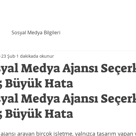
Videolar
Referanslar
Hakkında
More
Sosyal Medya Bilgileri
23 Şub
1 dakikada okunur
yal Medya Ajansı Seçer
5 Büyük Hata
yal Medya Ajansı Seçer
5 Büyük Hata
jansı arayan birçok işletme, yalnızca tasarım yapan v