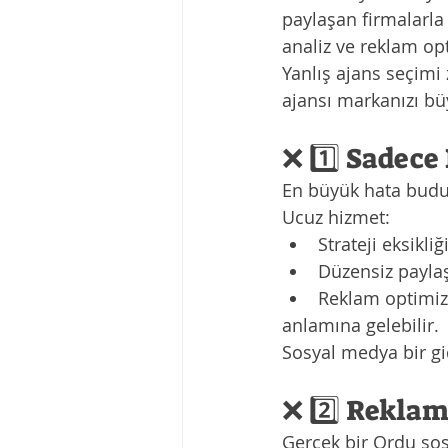
paylaşan firmalarla
analiz ve reklam op
Yanlış ajans seçim
ajansı markanızı bü
❌ 1️⃣ Sadece
En büyük hata budu
Ucuz hizmet:
Strateji eksikliğ
Düzensiz payla
Reklam optimi
anlamına gelebilir.
Sosyal medya bir gid
❌ 2️⃣ Rekla
Gerçek bir Ordu sos