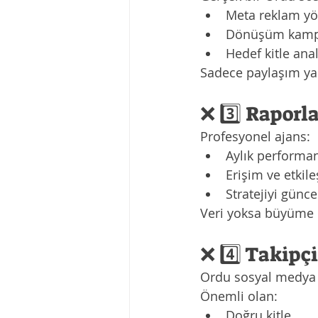
Meta reklam yö
Dönüşüm kampa
Hedef kitle anal
Sadece paylaşım y
❌ 3️⃣ Rapor
Profesyonel ajans:
Aylık performa
Erişim ve etkil
Stratejiyi günce
Veri yoksa büyüme 
❌ 4️⃣ Takip
Ordu sosyal medya a
Önemli olan:
Doğru kitle