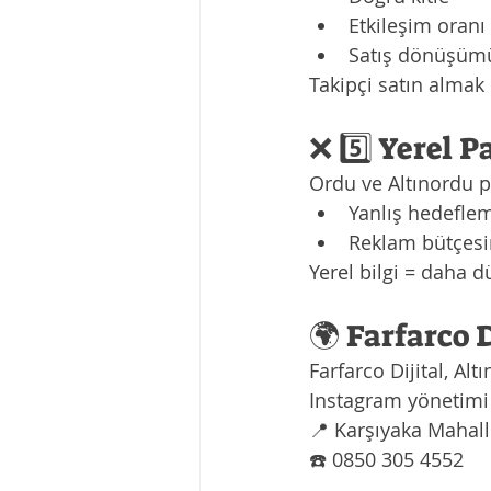
Etkileşim oranı
Satış dönüşüm
Takipçi satın almak
❌ 5️⃣ Yerel 
Ordu ve Altınordu p
Yanlış hedefle
Reklam bütçesi
Yerel bilgi = daha
🌍 Farfarco 
Farfarco Dijital, Al
Instagram yönetimi
📍 Karşıyaka Mahall
☎️ 0850 305 4552