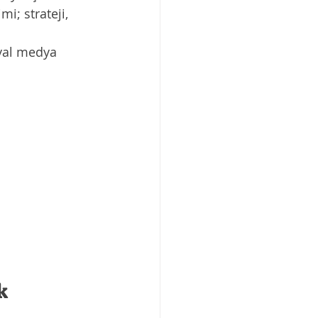
i; strateji, 
yal medya 
k