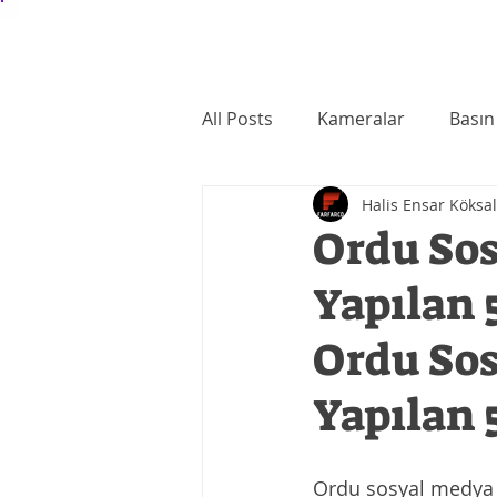
FARFARCO
Ana Sayfa
Haberler
Film
All Posts
Kameralar
Basın
Halis Ensar Köksal
Ordu Sos
Yapılan 
Ordu Sos
Yapılan 
Ordu sosyal medya a