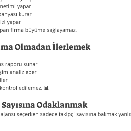
netimi yapar
nyası kurar
izi yapar
apan firma büyüme sağlayamaz.
lama Olmadan İlerlemek
ns raporu sunar
eşim analiz eder
ller
kontrol edilemez. 📊
çi Sayısına Odaklanmak
jansı seçerken sadece takipçi sayısına bakmak yanlış