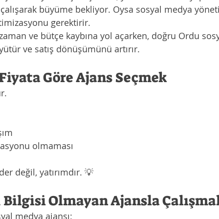
 çalışarak büyüme bekliyor. Oysa sosyal medya yönetim
timizasyonu gerektirir.
i zaman ve bütçe kaybına yol açarken, doğru Ordu sos
yütür ve satış dönüşümünü artırır.
 Fiyata Göre Ajans Seçmek
r.
i
şım
zasyonu olmaması
er değil, yatırımdır. 💡
m Bilgisi Olmayan Ajansla Çalışma
yal medya ajansı: