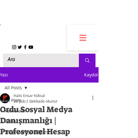
FARFARCO
Yazı
Kaydol
All Posts
Halis Ensar Köksal
All Posts
23 Şub
2 dakikada okunur
Ordu Sosyal Medya
Kameralar
Danışmanlığı |
Basın
Profesyonel Hesap
Sosyal Medya Bilgileri