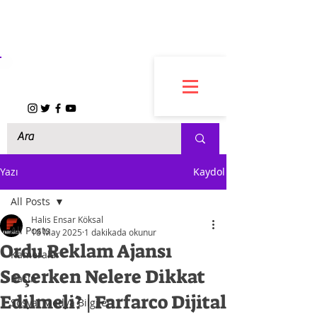
FARFARCO
Yazı
Kaydol
All Posts
Halis Ensar Köksal
All Posts
18 May 2025
1 dakikada okunur
Ordu Reklam Ajansı
Kameralar
Seçerken Nelere Dikkat
Basın
Edilmeli? | Farfarco Dijital
Sosyal Medya Bilgileri