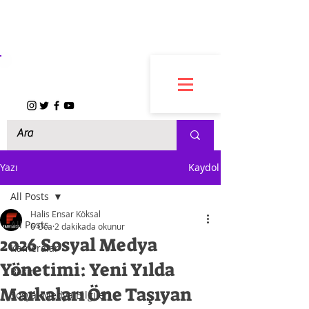
FARFARCO
Yazı
Kaydol
All Posts
Halis Ensar Köksal
All Posts
6 Oca
2 dakikada okunur
2026 Sosyal Medya
Kameralar
Yönetimi: Yeni Yılda
Basın
Markaları Öne Taşıyan
Sosyal Medya Bilgileri