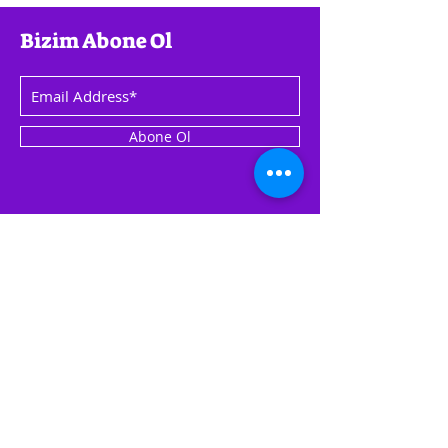
Bizim Abone Ol
Abone Ol
Menü
Socials
Ana Sayfa
Instagram
Hakkında
Twitter
Konum
Facebook
Blog
Youtube
Paket Fiyatı
Sıkça Sorulan Sorular