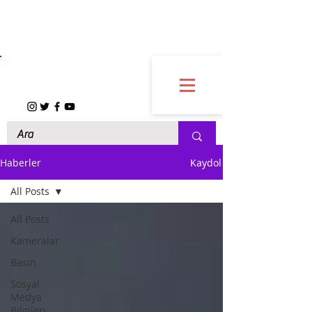
FARFARCO
Haberler
Kaydol
All Posts
All Posts
Kameralar
Basın
Sosyal
Medya
Bilgileri